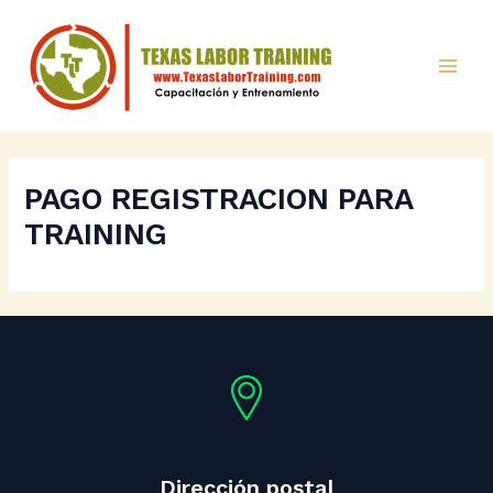
Ir
Mai
al
Men
contenido
PAGO REGISTRACION PARA
TRAINING
Dirección postal